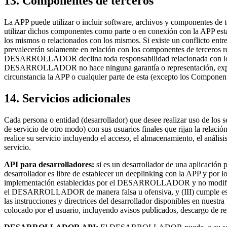
13. Componentes de terceros
La APP puede utilizar o incluir software, archivos y componentes 
utilizar dichos componentes como parte o en conexión con la APP está
los mismos o relacionados con los mismos. Si existe un conflicto ent
prevalecerán solamente en relación con los componentes de terceros
DESARROLLADOR declina toda responsabilidad relacionada con los 
DESARROLLADOR no hace ninguna garantía o representación, expresa 
circunstancia la APP o cualquier parte de esta (excepto los Componen
14. Servicios adicionales
Cada persona o entidad (desarrollador) que desee realizar uso de los 
de servicio de otro modo) con sus usuarios finales que rijan la relación
realice su servicio incluyendo el acceso, el almacenamiento, el análisis
servicio.
API para desarrolladores:
si es un desarrollador de una aplicaci
desarrollador es libre de establecer un deeplinking con la APP y por
implementación establecidas por el DESARROLLADOR y no modifique
el DESARROLLADOR de manera falsa u ofensiva, y (III) cumple estric
las instrucciones y directrices del desarrollador disponibles en nuestr
colocado por el usuario, incluyendo avisos publicados, descargo de re