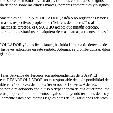
os sobre los mismos. Las marcas, nombres comerciales o signos
ún derecho sobre las citadas marcas, nombres comerciales y/o signos
s comerciales del DESARROLLADOR, estén o no registradas y todas
 a sus respectivos propietarios ("Marcas de terceros") o al
arcas de terceros, el USUARIO acepta que ningún derecho,
 lo tanto evitará usar cualquiera de esas marcas, a menos que esté
SARROLLADOR y/o sus licenciantes, incluida la marca de derechos de
leyes aplicables en este sentido. Además, se prohíbe utilizar, diluir
istrado o no.
. Tales Servicios de Terceros son independientes de la APP. El
ue el DESARROLLADOR no es responsable de la disponibilidad de
ible en y/o a través de dichos Servicios de Terceros. Además,
 por, o relacionado con el uso o dependencia de cualquier producto,
terceros proporcionan documentos legales, incluyendo términos de uso y
nidamente estos documentos legales antes de utilizar dichos servicios