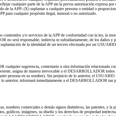
 reflejar cualquier parte de la APP sin la previa autorización expres
o de la APP; (X) suplantar a cualquier persona o entidad o proporcion
APP para cualquier propósito ilegal, inmoral o no autorizado.
nidos y/o servicios de la APP de conformidad con la ley, la moral,
 será responsable, indirecta ni subsidiariamente, de los daños y perju
suplantación de la identidad de un tercero efectuada por un USUARIO e
quier sugerencia, comentario u otra información relacionada con nu
e, asigna de manera irrevocable a el DESARROLLADOR todos sus dere
lquier persona en su nombre). Sin perjuicio de lo anterior, el USUARIO
cio de lo anterior, informará inmediatamente a el DESARROLLADOR tan 
mbres comerciales o demás signos distintivos, las patentes, y la prop
tos, gráficos, imágenes, su diseño y los derechos de propiedad intelect