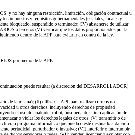
 y no hay ninguna restricción, limitación, obligación contractual u
 los impuestos y requisitos gubernamentales (estatales, locales y
ente bloqueado, suspendido o terminado; (IV) abstenerse de utilizar
RIOS o terceros (V) verificar que los datos proporcionados por la
uiriendo dentro de la APP para evitar ir en contra de la ley.
RIOS por medio de la APP.
as a continuación puede resultar (a discreción del DESARROLLADOR)
te de la misma); (II) utilizar la APP para realizar correos no
privacidad u otros derechos, incluyendo derechos de propiedad
uyendo el uso de cualquier robot, búsqueda de sitio o aplicación de
amenazar o violar los derechos legales de otros; (V) transmitir o de
 archivo o programa informático que pueda o esté destinado a dañar o
te perjudicial, perturbador o invasivo; (VI) interferir o interrumpir
a de dichos servidores o redes; (VII) vender, licenciar o explotar con