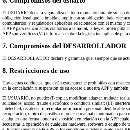
6. Compromisos del usuario
El USUARIO declara y garantiza en todo momento durante su uso de nu
obligación legal que le impida cumplir con su obligación bajo este ac
comunitarios) y regulatorios aplicables relacionados con el mismo y 
la APP para realizar actos contrarios a la moral, la ley, el orden
APP son verídicos (VI) informarse sobre la legislación aplicable para 
7. Compromisos del DESARROLLADOR
El DESARROLLADOR declara y garantiza que: siempre que se actua
8. Restricciones de uso
Hay ciertas conductas, que están estrictamente prohibidas con resp
en la cancelación o suspensión de su acceso a nuestra APP y también 
El USUARIO, no puede: (I) copiar, modificar, adaptar, traducir, realiza
solicitados, acoso, fraude electrónico o conducta similar; (III) inter
intelectual, recolectar o recopilar información personal identificabl
recuperación, u otro dispositivo o proceso manual o automático para rec
cualquier otra forma poner a disposición en relación con la APP cualq
secuestrar la operación de cualquier hardware, software o equipo de t
el funcionamiento de la APP, o los servidores o redes que alojan la AP