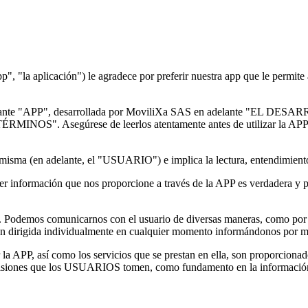
 "la aplicación") le agradece por preferir nuestra app que le permite a
n adelante "APP", desarrollada por MoviliXa SAS en adelante "EL DES
"TÉRMINOS". Asegúrese de leerlos atentamente antes de utilizar la A
la misma (en adelante, el "USUARIO") e implica la lectura, entendimie
formación que nos proporcione a través de la APP es verdadera y prec
Podemos comunicarnos con el usuario de diversas maneras, como por cor
 dirigida individualmente en cualquier momento informándonos por m
APP, así como los servicios que se prestan en ella, son proporcionados
ones que los USUARIOS tomen, como fundamento en la información 