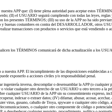
estra APP que: (I) tiene plena autoridad para aceptar estos TÉRMINOS,
uerdo; (II) el USUARIO seguirá cumpliendo con todas las leyes, reglas y
con los presentes TÉRMINOS; (III) su uso de la APP no ha sido previam
 público y buenas costumbres en contra del DESARROLLADOR, otros USUA
realizar transacciones con productos o servicios que está vendiendo o adq
licen los TÉRMINOS comunicará de dicha actualización a los USUA
ecto a nuestra APP. El incumplimiento de las disposiciones establecid
puede exponerlo a acciones civiles y/o responsabilidad penal.
r ingeniería inversa, descompilar o desensamblar la APP (o cualquier par
ferir o violar cualquier otro derecho de un USUARIO u otro tercero a la 
e sobre cualquier USUARIO de la APP sin su consentimiento expreso, incl
uperar, indexar o extraer datos; (IV) difamar, abusar, acosar, acechar, 
uier virus, gusano, caballo de Troya, spyware o cualquier otro código,
elecomunicaciones, o cualquier otro componente de código o potencialmen
P, o desobedecer cualquier requisito, procedimiento, política o normativ