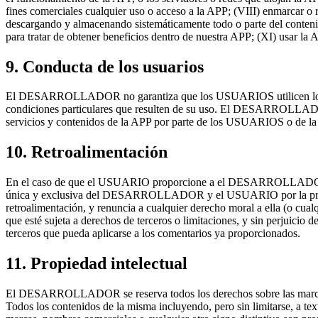
fines comerciales cualquier uso o acceso a la APP; (VIII) enmarcar o
descargando y almacenando sistemáticamente todo o parte del contenid
para tratar de obtener beneficios dentro de nuestra APP; (XI) usar la 
9. Conducta de los usuarios
El DESARROLLADOR no garantiza que los USUARIOS utilicen los conte
condiciones particulares que resulten de su uso. El DESARROLLADOR no
servicios y contenidos de la APP por parte de los USUARIOS o de la 
10. Retroalimentación
En el caso de que el USUARIO proporcione a el DESARROLLADOR cual
única y exclusiva del DESARROLLADOR y el USUARIO por la present
retroalimentación, y renuncia a cualquier derecho moral a ella (o cua
que esté sujeta a derechos de terceros o limitaciones, y sin perjui
terceros que pueda aplicarse a los comentarios ya proporcionados.
11. Propiedad intelectual
El DESARROLLADOR se reserva todos los derechos sobre las marcas, no
Todos los contenidos de la misma incluyendo, pero sin limitarse, a tex