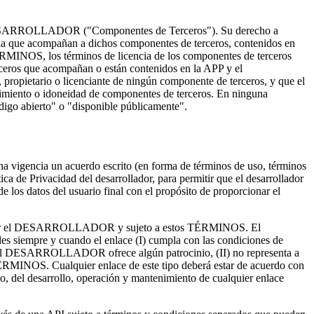
 del DESARROLLADOR ("Componentes de Terceros"). Su derecho a
ncia que acompañan a dichos componentes de terceros, contenidos en
TÉRMINOS, los términos de licencia de los componentes de terceros
ceros que acompañan o están contenidos en la APP y el
etario o licenciante de ningún componente de terceros, y que el
imiento o idoneidad de componentes de terceros. En ninguna
digo abierto" o "disponible públicamente".
na vigencia un acuerdo escrito (en forma de términos de uso, términos
tica de Privacidad del desarrollador, para permitir que el desarrollador
de los datos del usuario final con el propósito de proporcionar el
zadas por el DESARROLLADOR y sujeto a estos TÉRMINOS. El
es siempre y cuando el enlace (I) cumpla con las condiciones de
el DESARROLLADOR ofrece algún patrocinio, (II) no representa a
ÉRMINOS. Cualquier enlace de este tipo deberá estar de acuerdo con
sto, del desarrollo, operación y mantenimiento de cualquier enlace