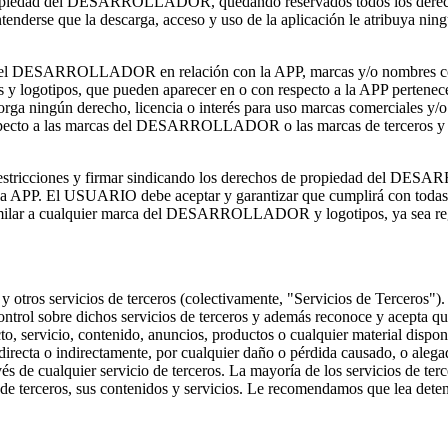
 propiedad del DESARROLLADOR, quedando reservados todos los derech
erse que la descarga, acceso y uso de la aplicación le atribuya ning
dos por el DESARROLLADOR en relación con la APP, marcas y/o nombre
 y logotipos, que pueden aparecer en o con respecto a la APP pertenecen
n derecho, licencia o interés para uso marcas comerciales y/o m
specto a las marcas del DESARROLLADOR o las marcas de terceros y por
r, restricciones y firmar sindicando los derechos de propiedad del DE
 APP. El USUARIO debe aceptar y garantizar que cumplirá con todas las 
similar a cualquier marca del DESARROLLADOR y logotipos, ya sea reg
 y otros servicios de terceros (colectivamente, "Servicios de Terceros")
sobre dichos servicios de terceros y además reconoce y acepta q
o, servicio, contenido, anuncios, productos o cualquier material dispon
a o indirectamente, por cualquier daño o pérdida causado, o alegado
avés de cualquier servicio de terceros. La mayoría de los servicios de 
s de terceros, sus contenidos y servicios. Le recomendamos que lea dete