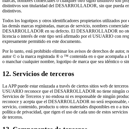
marcas, nombres comerciales o cualquier otro signo distintivo son
distintivos son titularidad del DESARROLLADOR, sin que pueda entend
distintivos.
Todos los logotipos y otros identificadores propietarios utiliza
las demás marcas registradas, marcas de servicio, nombres comerciales
DESARROLLADOR en su defecto. El DESARROLLADOR no otorga ningú
licencia o interés de este tipo será afirmado por el USUARIO con re
expresamente permitido en este documento.
Por lo tanto, está prohibido eliminar los avisos de derechos de auto
autor © o la marca registrada ® o ™ contenida en o que acompaña a la
o manchar cualquier nombre, logotipo de marca que sea idéntico o 
12. Servicios de terceros
La APP puede estar enlazada a través de ciertos sitios web de terceros
USUARIO reconoce que el DESARROLLADOR no tiene ningún control 
Servicios de Terceros y no endosa ni es responsable de ningún product
reconoce y acepta que el DESARROLLADOR no será responsable, direct
servicio, contenido, producto u otros materiales disponibles en o a tr
política de privacidad, que rigen el uso de cada uno de estos servicio
de terceros.