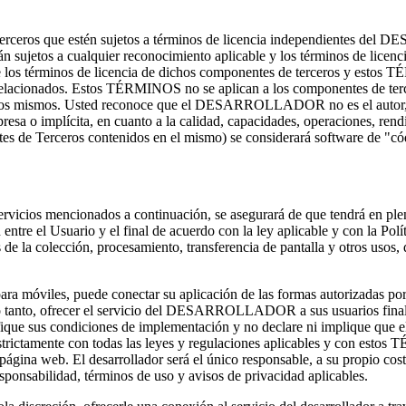
de terceros que estén sujetos a términos de licencia independientes
n sujetos a cualquier reconocimiento aplicable y los términos de lice
re los términos de licencia de dichos componentes de terceros y estos 
 relacionados. Estos TÉRMINOS no se aplican a los componentes de ter
mismos. Usted reconoce que el DESARROLLADOR no es el autor, propi
o implícita, en cuanto a la calidad, capacidades, operaciones, rend
tes de Terceros contenidos en el mismo) se considerará software de "có
servicios mencionados a continuación, se asegurará de que tendrá en ple
 entre el Usuario y el final de acuerdo con la ley aplicable y con la Polí
 de la colección, procesamiento, transferencia de pantalla y otros usos, 
ón para móviles, puede conectar su aplicación de las formas autori
 lo tanto, ofrecer el servicio del DESARROLLADOR a sus usuarios final
 sus condiciones de implementación y no declare ni implique que 
tamente con todas las leyes y regulaciones aplicables y con estos T
a página web. El desarrollador será el único responsable, a su propio co
sponsabilidad, términos de uso y avisos de privacidad aplicables.