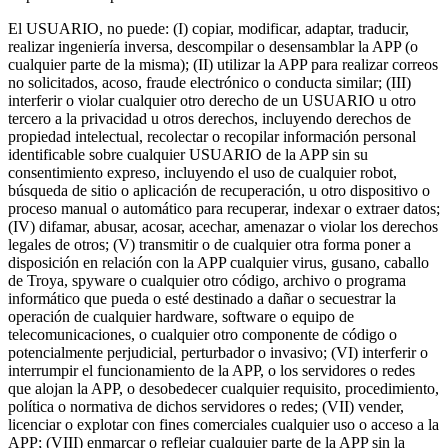
El USUARIO, no puede: (I) copiar, modificar, adaptar, traducir,
realizar ingeniería inversa, descompilar o desensamblar la APP (o
cualquier parte de la misma); (II) utilizar la APP para realizar correos
no solicitados, acoso, fraude electrónico o conducta similar; (III)
interferir o violar cualquier otro derecho de un USUARIO u otro
tercero a la privacidad u otros derechos, incluyendo derechos de
propiedad intelectual, recolectar o recopilar información personal
identificable sobre cualquier USUARIO de la APP sin su
consentimiento expreso, incluyendo el uso de cualquier robot,
búsqueda de sitio o aplicación de recuperación, u otro dispositivo o
proceso manual o automático para recuperar, indexar o extraer datos;
(IV) difamar, abusar, acosar, acechar, amenazar o violar los derechos
legales de otros; (V) transmitir o de cualquier otra forma poner a
disposición en relación con la APP cualquier virus, gusano, caballo
de Troya, spyware o cualquier otro código, archivo o programa
informático que pueda o esté destinado a dañar o secuestrar la
operación de cualquier hardware, software o equipo de
telecomunicaciones, o cualquier otro componente de código o
potencialmente perjudicial, perturbador o invasivo; (VI) interferir o
interrumpir el funcionamiento de la APP, o los servidores o redes
que alojan la APP, o desobedecer cualquier requisito, procedimiento,
política o normativa de dichos servidores o redes; (VII) vender,
licenciar o explotar con fines comerciales cualquier uso o acceso a la
APP; (VIII) enmarcar o reflejar cualquier parte de la APP sin la